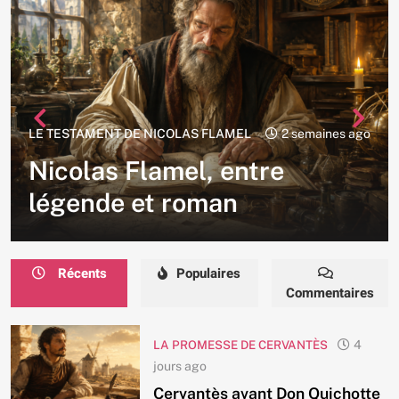
LE TESTAMENT DE NICOLAS FLAMEL
2 semaines ago
Nicolas Flamel, entre
légende et roman
Récents
Populaires
Commentaires
LA PROMESSE DE CERVANTÈS
4
jours ago
Cervantès avant Don Quichotte