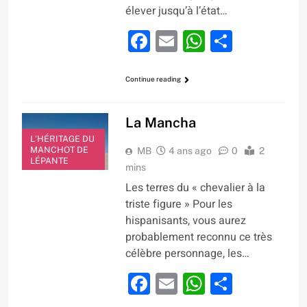
élever jusqu’à l’état…
Facebook
Email
WhatsApp
Partage
Continue reading
La Mancha
L'HÉRITAGE DU
MANCHOT DE
MB
4 ans ago
0
2
LÉPANTE
mins
Les terres du « chevalier à la
triste figure » Pour les
hispanisants, vous aurez
probablement reconnu ce très
célèbre personnage, les…
Facebook
Email
WhatsApp
Partage