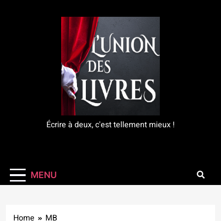
Skip
to
content
L'Union Des Livres
Écrire à deux, c'est tellement mieux !
MENU
Home
MB