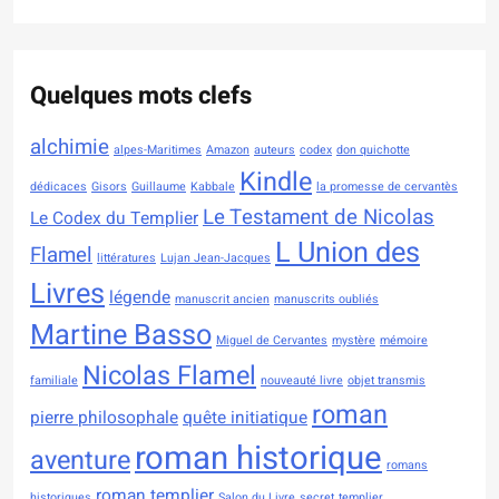
Quelques mots clefs
alchimie
alpes-Maritimes
Amazon
auteurs
codex
don quichotte
Kindle
dédicaces
Gisors
Guillaume
Kabbale
la promesse de cervantès
Le Testament de Nicolas
Le Codex du Templier
L Union des
Flamel
littératures
Lujan Jean-Jacques
Livres
légende
manuscrit ancien
manuscrits oubliés
Martine Basso
Miguel de Cervantes
mystère
mémoire
Nicolas Flamel
familiale
nouveauté livre
objet transmis
roman
pierre philosophale
quête initiatique
roman historique
aventure
romans
roman templier
historiques
Salon du Livre
secret
templier