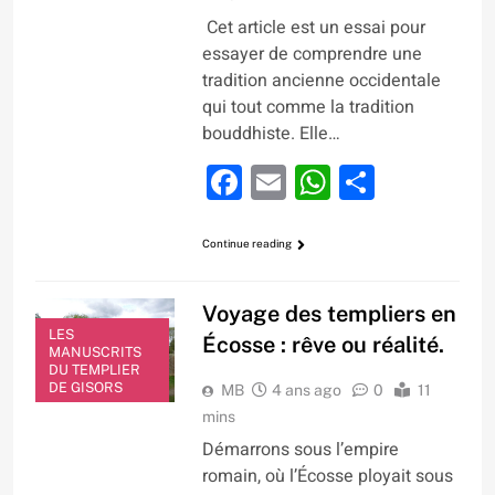
Cet article est un essai pour
essayer de comprendre une
tradition ancienne occidentale
qui tout comme la tradition
bouddhiste. Elle…
Facebook
Email
WhatsApp
Partage
Continue reading
Voyage des templiers en
LES
Écosse : rêve ou réalité.
MANUSCRITS
DU TEMPLIER
DE GISORS
MB
4 ans ago
0
11
mins
Démarrons sous l’empire
romain, où l’Écosse ployait sous