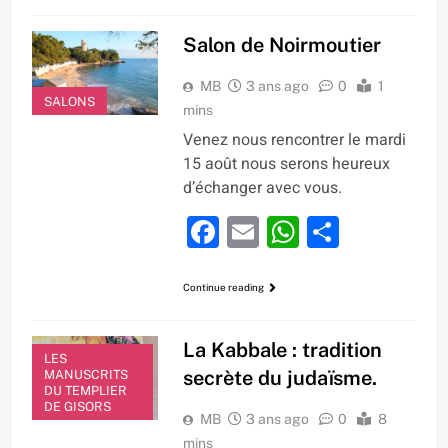
Salon de Noirmoutier
MB
3 ans ago
0
1
SALONS
mins
Venez nous rencontrer le mardi
15 août nous serons heureux
d’échanger avec vous.
Facebook
Email
WhatsApp
Partage
Continue reading
La Kabbale : tradition
LES
secrète du judaïsme.
MANUSCRITS
DU TEMPLIER
DE GISORS
MB
3 ans ago
0
8
mins