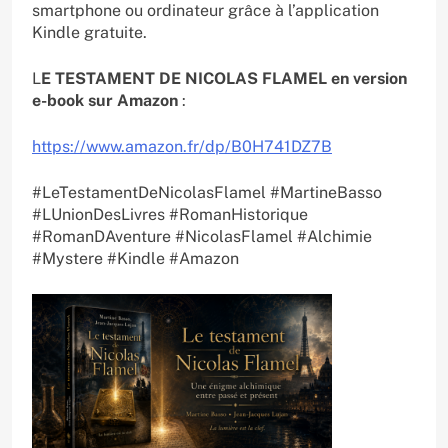
smartphone ou ordinateur grâce à l’application
Kindle gratuite.
L
E TESTAMENT DE NICOLAS FLAMEL en version
e-book sur Amazon
:
https://www.amazon.fr/dp/B0H741DZ7B
#LeTestamentDeNicolasFlamel #MartineBasso
#LUnionDesLivres #RomanHistorique
#RomanDAventure #NicolasFlamel #Alchimie
#Mystere #Kindle #Amazon