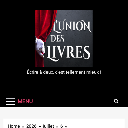
Skip
to
content
L'Union Des Livres
Écrire à deux, c'est tellement mieux !
MENU
Home
2026
juillet
6