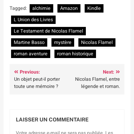
Tagged:
alchimie
Amazon
Kindle
L Union des Livres
Le Testament de Nicolas Flamel
Martine Basso
mystère
Nicolas Flamel
roman aventure
roman historique
Navigation
Previous:
Next:
Un objet peut-il porter
Nicolas Flamel, entre
de
toute une mémoire ?
légende et roman.
l’article
LAISSER UN COMMENTAIRE
Votre adresse e-mail ne sera pas publiée.
Les