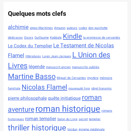
Quelques mots clefs
alchimie
alpes-Maritimes
Amazon
auteurs
codex
don quichotte
Kindle
dédicaces
Gisors
Guillaume
Kabbale
la promesse de cervantès
Le Testament de Nicolas
Le Codex du Templier
L Union des
Flamel
littératures
Lujan Jean-Jacques
Livres
légende
manuscrit ancien
manuscrits oubliés
Martine Basso
Miguel de Cervantes
mystère
mémoire
Nicolas Flamel
familiale
nouveauté livre
objet transmis
roman
pierre philosophale
quête initiatique
roman historique
aventure
romans
roman templier
historiques
Salon du Livre
secret
templier
thriller historique
Verdun
énigme médiévale