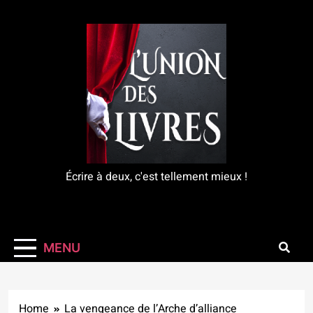
Skip
to
content
L'Union Des Livres
Écrire à deux, c'est tellement mieux !
MENU
Home
La vengeance de l’Arche d’alliance