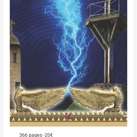
366 pages -20€