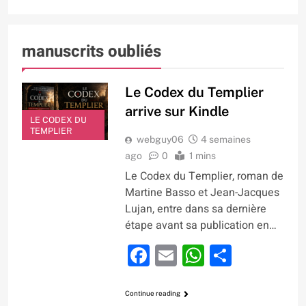
manuscrits oubliés
Le Codex du Templier
arrive sur Kindle
LE CODEX DU
TEMPLIER
webguy06
4 semaines
ago
0
1 mins
Le Codex du Templier, roman de
Martine Basso et Jean-Jacques
Lujan, entre dans sa dernière
étape avant sa publication en…
Facebook
Email
WhatsApp
Partage
Continue reading