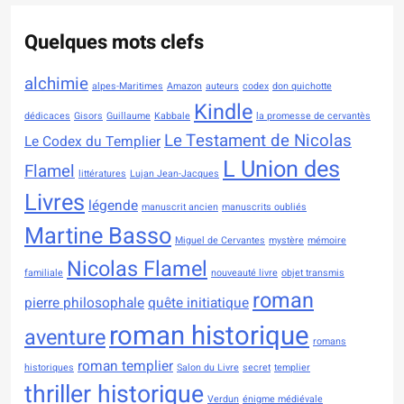
Quelques mots clefs
alchimie
alpes-Maritimes
Amazon
auteurs
codex
don quichotte
Kindle
dédicaces
Gisors
Guillaume
Kabbale
la promesse de cervantès
Le Testament de Nicolas
Le Codex du Templier
L Union des
Flamel
littératures
Lujan Jean-Jacques
Livres
légende
manuscrit ancien
manuscrits oubliés
Martine Basso
Miguel de Cervantes
mystère
mémoire
Nicolas Flamel
familiale
nouveauté livre
objet transmis
roman
pierre philosophale
quête initiatique
roman historique
aventure
romans
roman templier
historiques
Salon du Livre
secret
templier
thriller historique
Verdun
énigme médiévale