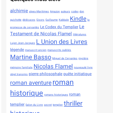
alchimie
alpes-Maritimes
Amazon
auteurs
codex
don
Kindle
quichotte
dédicaces
Gisors
Guillaume
Kabbale
la
Le
Le Codex du Templier
promesse de cervantès
Testament de Nicolas Flamel
littératures
L Union des Livres
Lujan Jean-Jacques
légende
manuscrit ancien
manuscrits oubliés
Martine Basso
Miguel de Cervantes
mystère
Nicolas Flamel
mémoire familiale
nouveauté livre
pierre philosophale
quête initiatique
objet transmis
roman
roman aventure
historique
roman
romans historiques
thriller
templier
Salon du Livre
secret
templier