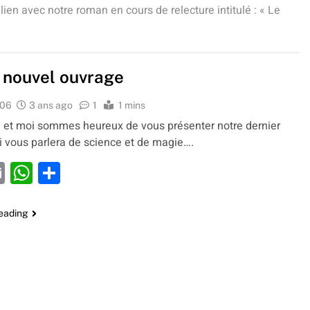
 lien avec notre roman en cours de relecture intitulé : « Le
 nouvel ouvrage
y06
3 ans ago
1
1 mins
 et moi sommes heureux de vous présenter notre dernier
 vous parlera de science et de magie….
acebook
Email
WhatsApp
Partager
reading