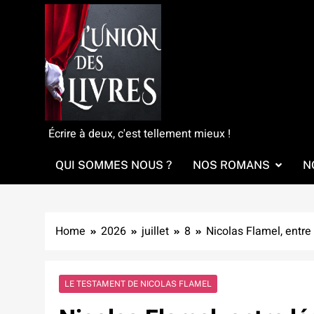
Skip
to
content
L'Union Des Livres
Écrire à deux, c'est tellement mieux !
QUI SOMMES NOUS ?
NOS ROMANS
N
Home
2026
juillet
8
Nicolas Flamel, entre
LE TESTAMENT DE NICOLAS FLAMEL