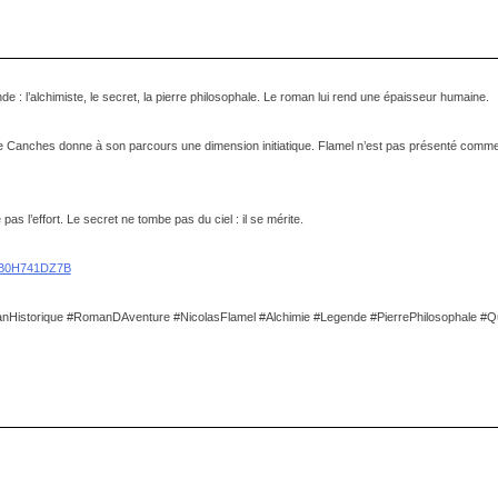
 : l’alchimiste, le secret, la pierre philosophale. Le roman lui rend une épaisseur humaine.
tre Canches donne à son parcours une dimension initiatique. Flamel n’est pas présenté com
as l’effort. Le secret ne tombe pas du ciel : il se mérite.
p/B0H741DZ7B
istorique #RomanDAventure #NicolasFlamel #Alchimie #Legende #PierrePhilosophale #Que