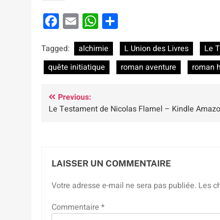
Facebook
Email
WhatsApp
Partager
Tagged:
alchimie
L Union des Livres
Le T
quête initiatique
roman aventure
roman h
Navigation
Previous:
Le Testament de Nicolas Flamel – Kindle Amaz
de
l’article
LAISSER UN COMMENTAIRE
Votre adresse e-mail ne sera pas publiée.
Les c
Commentaire
*