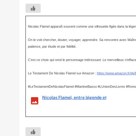
Nicolas Flamel apparaît souvent comme une silhouette figée dans la légende
On le voit chercher, douter, voyager, apprendre. Sa rencontre avec Maî
patience, par étude et par fidélité.
C’est ce choix qui rend le personnage intéressant. Le merveilleux n’efface p
Le Testament De Nicolas Flamel sur Amazon : 
https://www.amazon.fr/d
#LeTestamentDeNicolasFlamel #MartineBasso #LUnionDesLivres #RomanH
Nicolas Flamel, entre légende et roman.png