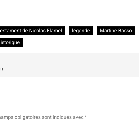
estament de Nicolas Flamel
légende
Martine Basso
istorique
on
hamps obligatoires sont indiqués avec
*