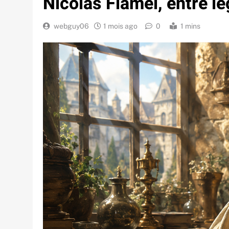
Nicolas Flamel, entre l
webguy06
1 mois ago
0
1 mins