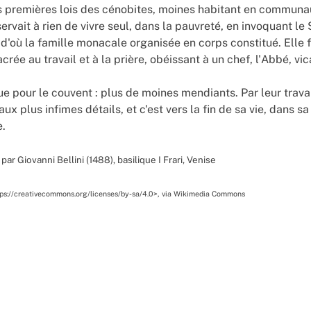
 premières lois des cénobites, moines habitant en communauté
servait à rien de vivre seul, dans la pauvreté, en invoquant le S
: d'où la famille monacale organisée en corps constitué. Elle f
rée au travail et à la prière, obéissant à un chef, l'Abbé, vi
e pour le couvent : plus de moines mendiants. Par leur trava
ux plus infimes détails, et c'est vers la fin de sa vie, dans sa
e.
par Giovanni Bellini (1488), basilique I Frari, Venise
https://creativecommons.org/licenses/by-sa/4.0>, via Wikimedia Commons