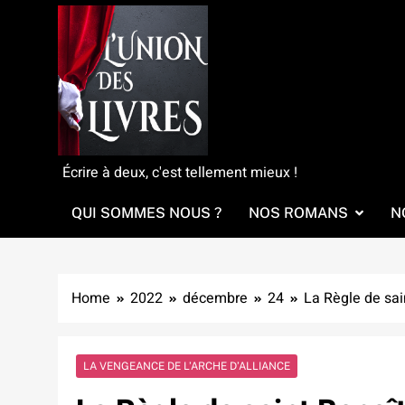
Skip
to
content
L'Union Des Livres
Écrire à deux, c'est tellement mieux !
QUI SOMMES NOUS ?
NOS ROMANS
N
Home
2022
décembre
24
La Règle de sai
LA VENGEANCE DE L’ARCHE D’ALLIANCE