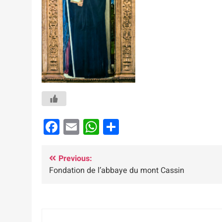
Facebook
Email
WhatsApp
Partager
Navigation
Previous:
Fondation de l’abbaye du mont Cassin
de
l’article