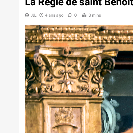
La Règle de saint Benoî
JJL
4 ans ago
0
3 mins