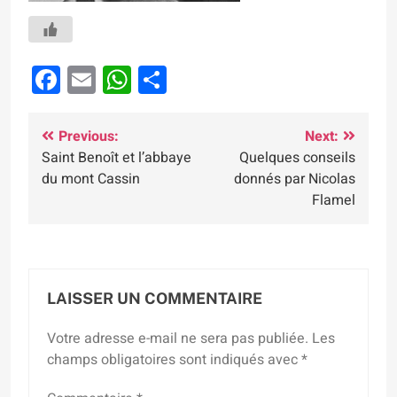
Facebook
Email
WhatsApp
Partager
Navigation
Previous:
Next:
Saint Benoît et l’abbaye
Quelques conseils
de
du mont Cassin
donnés par Nicolas
l’article
Flamel
LAISSER UN COMMENTAIRE
Votre adresse e-mail ne sera pas publiée.
Les
champs obligatoires sont indiqués avec
*