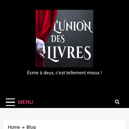
Skip
to
content
L'Union Des Livres
Écrire à deux, c'est tellement mieux !
MENU
Home
Blog