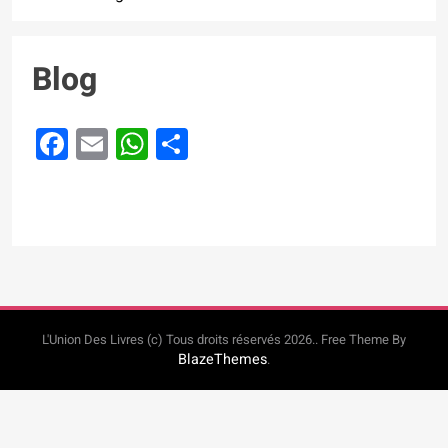
Blog
Facebook
Email
WhatsApp
Partager
L'Union Des Livres (c) Tous droits réservés 2026.. Free Theme By
BlazeThemes
.