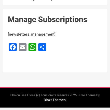
Manage Subscriptions
[newsletters_management]
Facebook
Email
WhatsApp
Partager
L'Union Des Livres (c) Tous droits réservés 2026.. Free Theme By
BlazeThemes
.