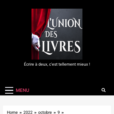
Skip
to
content
L'Union Des Livres
Écrire à deux, c'est tellement mieux !
MENU
Home
2022
octobre
9