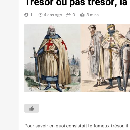
Trésor ou pas trésor, là
JJL
4 ans ago
0
3 mins
Pour savoir en quoi consistait le fameux trésor, i