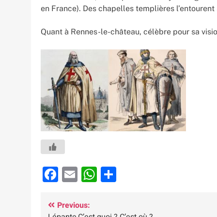
en France). Des chapelles templières l’entourent 
Quant à Rennes-le-château, célèbre pour sa vision
Facebook
Email
WhatsApp
Partager
Navigation
Previous:
Lépante,C’est quoi ? C’est où ?