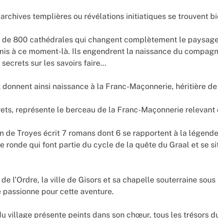
rchives templières ou révélations initiatiques se trouvent b
s de 800 cathédrales qui changent complètement le paysage et
smis à ce moment-là. Ils engendrent la naissance du compagn
ecrets sur les savoirs faire…
nnent ainsi naissance à la Franc-Maçonnerie, héritière de c
ts, représente le berceau de la Franc-Maçonnerie relevant d
de Troyes écrit 7 romans dont 6 se rapportent à la légende 
 ronde qui font partie du cycle de la quête du Graal et se sit
de l’Ordre, la ville de Gisors et sa chapelle souterraine sou
e passionne pour cette aventure.
u village présente peints dans son chœur, tous les trésors d