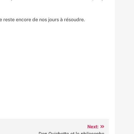
e reste encore de nos jours à résoudre.
Next:
Don Quichotte et le philosophe