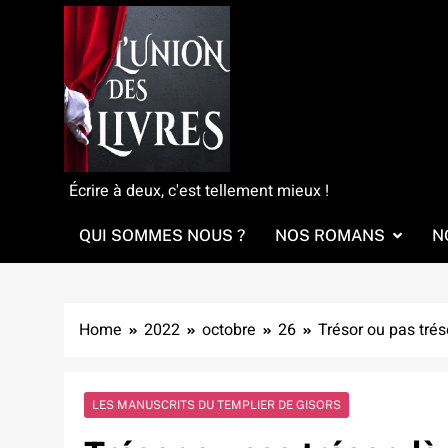
Skip
to
content
L'Union Des Livres
Écrire à deux, c'est tellement mieux !
QUI SOMMES NOUS ?
NOS ROMANS
N
Home
2022
octobre
26
Trésor ou pas tréso
LES MANUSCRITS DU TEMPLIER DE GISORS